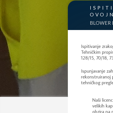
ISPIT
OVOJ
BLOWER 
Ispitivanje zrak
Tehničkim propis
128/15, 70/18, 7
Ispunjavanje zah
rekonstruiranoj
tehničkog pregl
Naši licen
velikih ka
obzira na 