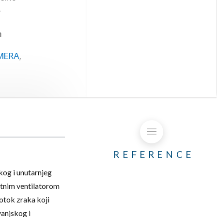
.
m
MERA
,
REFERENCE
kog i unutarnjeg
itnim ventilatorom
rotok zraka koji
vanjskog i