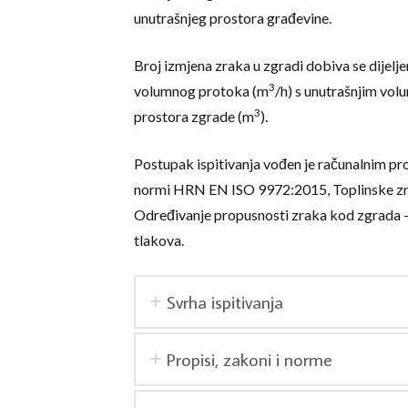
unutrašnjeg prostora građevine.
Broj izmjena zraka u zgradi dobiva se dijelj
3
volumnog protoka (m
/h) s unutrašnjim vo
3
prostora zgrade (m
).
Postupak ispitivanja vođen je računalnim 
normi HRN EN ISO 9972:2015, Toplinske zn
Određivanje propusnosti zraka kod zgrada 
tlakova.
Svrha ispitivanja
Propisi, zakoni i norme