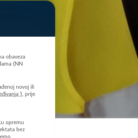
ana obaveza
radama (NN
đenoj novoj ili
đivanja 1
, prije
sku opremu
jektata bez
ujemo