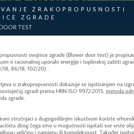
IVANJE ZRAKOPROPUSNOSTI
NICE ZGRADE
DOOR TEST
opropusnosti ovojnice zgrade (Blower door test) je propis
om o racionalnoj uporabi energije i toplinskoj zaštiti zg
3/18, 86/18, 102/20) .
tjeva o zrakopropusnosti dokazuje se ispitivanjem na izgra
 postojećoj zgradi prema HRN ISO 9972:2015,
metoda odre
eda zgrade.
cirani stručnjaci s dugogodišnjim iskustvom koriste vrhun
paciteta zbog čega smo u mogućnosti ispitati sve vrste ob
njihovu veličinu i namjenu ili kompleksnost. Također ispit