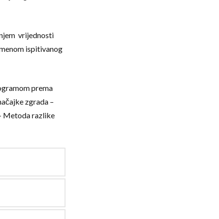
enjem vrijednosti
lumenom ispitivanog
programom prema
ačajke zgrada –
– Metoda razlike