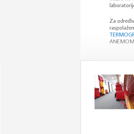
laboratorij
Za određiv
raspolaže
TERMOGR
ANEMOME