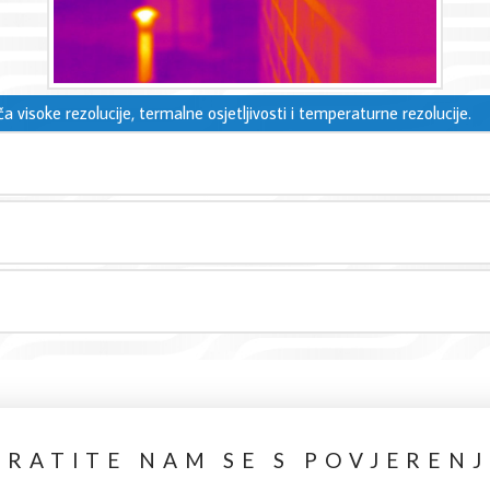
 visoke rezolucije, termalne osjetljivosti i temperaturne rezolucije.
BRATITE NAM SE S POVJEREN