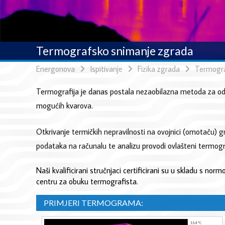
Termografsko snimanje zgrada
Energonova
Ispitivanje
Fizika zgrada
Termogra
Termografija je danas postala nezaobilazna metoda za odre
mogućih kvarova.
Otkrivanje termičkih nepravilnosti na ovojnici (omotaču) g
podataka na računalu te analizu provodi ovlašteni termog
Naši kvalificirani stručnjaci certificirani su u skladu s 
centru za obuku termografista.
PRIMJERI TERMOGRAMA: