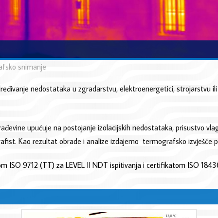
fsko snimanje
đivanje nedostataka u zgradarstvu, elektroenergetici, strojarstvu il
rađevine upućuje na postojanje izolacijskih nedostataka, prisustvo vl
rafist. Kao rezultat obrade i analize izdajemo termografsko izvješ
normom ISO 9712 (TT) za LEVEL II NDT ispitivanja i certifikatom ISO 18