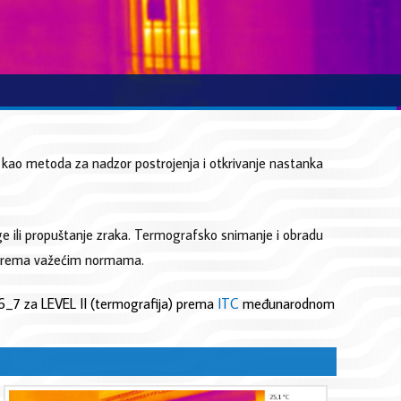
i kao metoda za nadzor postrojenja i otkrivanje nastanka
age ili propuštanje zraka. Termografsko snimanje i obradu
će prema važećim normama.
436_7 za LEVEL II (termografija) prema
ITC
međunarodnom