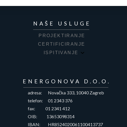
NAŠE USLUGE
PROJEKTIRANJE
CERTIFICIRANJE
ISPITIVANJE
ENERGONOVA D.O.O.
adresa: Novačka 333, 10040 Zagreb
telefon: 01 2343 376
fax: 01 2341 412
OIB: 13653098314
IBAN: HR8524020061100413737